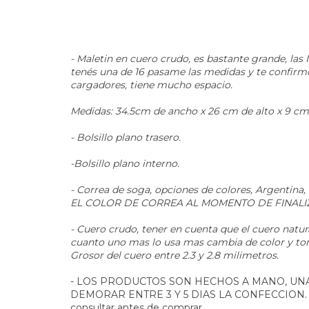
- Maletin en cuero crudo, es bastante grande, las
tenés una de 16 pasame las medidas y te confirm
cargadores, tiene mucho espacio.
Medidas: 34.5cm de ancho x 26 cm de alto x 9 cm 
- Bolsillo plano trasero.
-Bolsillo plano interno.
- Correa de soga, opciones de colores, Argentina, 
EL COLOR DE CORREA AL MOMENTO DE FINALIZAR
- Cuero crudo, tener en cuenta que el cuero natu
cuanto uno mas lo usa mas cambia de color y tom
Grosor del cuero entre 2.3 y 2.8 milimetros.
- LOS PRODUCTOS SON HECHOS A MANO, UN
DEMORAR ENTRE 3 Y 5 DIAS LA CONFECCION. En 
consultar antes de comprar.